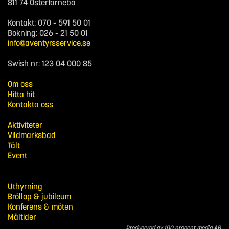
811 74 Österfärnebo
Kontakt: 070 - 591 50 01
Bokning: 026 - 21 50 01
info@aventyrsservice.se
Swish nr: 123 04 000 85
Om oss
Hitta hit
Kontakta oss
Aktiviteter
Vildmarksbad
Tält
Event
Uthyrning
Bröllop & jubileum
Konferens & möten
Måltider
Producerad av 100 procent media AB